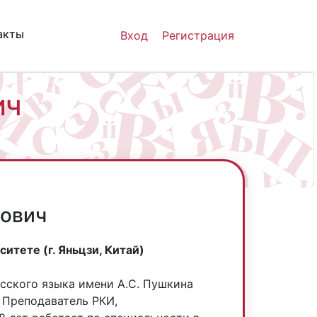
акты
Вход
Регистрация
ИЧ
рович
итете (г. Яньцзи, Китай)
усского языка имени А.С. Пушкина
 Преподаватель РКИ,