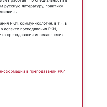
8 лет работает по специальности в
ам русскую литературу, практику
сциплины.
ния РКИ, коммуникология, в т.ч. в
 в аспекте преподавания РКИ,
ика преподавания инославянских
:
рансформации в преподавании РКИ