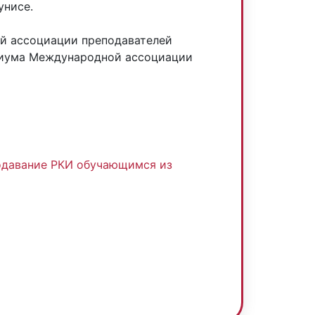
унисе.
ой ассоциации преподавателей
диума Международной ассоциации
:
одавание РКИ обучающимся из