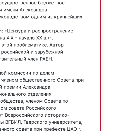
государственное бюджетное
я имени Александра
руководством одним из крупнейших
и: «Цензура и распространение
 XIX – начало XX в.)».
 этой проблематике. Автор
в российской и зарубежной
твительный член РАЕН.
ной комиссии по делам
 членом общественного Совета при
й премии Александра
ионального отделения
 общества, членом Совета по
ном совета Российского
ет Всероссийского историко-
ты ВГБИЛ, Тверского университета,
нного совета при префекте ЦАО г.