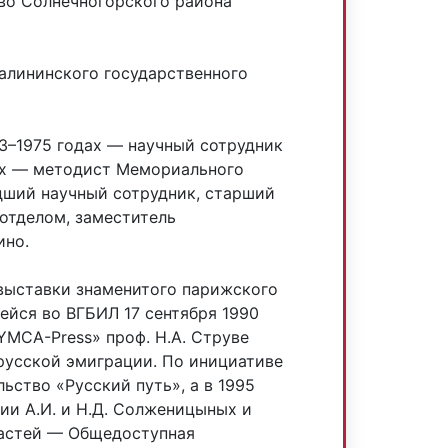
ево Солнечногорского района
Калининского государственного
973–1975 годах — научный сотрудник
дах — методист Мемориального
дший научный сотрудник, старший
отделом, заместитель
ино.
 выставки знаменитого парижского
ейся во ВГБИЛ 17 сентября 1990
YMCA-Press» проф. Н.А. Струве
русской эмиграции. По инициативе
льство «Русский путь», а в 1995
ии А.И. и Н.Д. Солженицыных и
ластей — Общедоступная