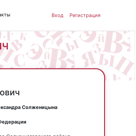
акты
Вход
Регистрация
ИЧ
рович
лександра Солженицына
 Федерации