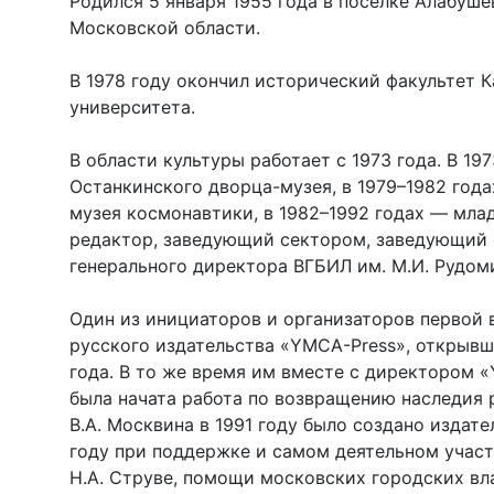
Родился 5 января 1955 года в поселке Алабуш
Московской области.
В 1978 году окончил исторический факультет 
университета.
В области культуры работает с 1973 года. В 1
Останкинского дворца-музея, в 1979–1982 го
музея космонавтики, в 1982–1992 годах — мла
редактор, заведующий сектором, заведующий 
генерального директора ВГБИЛ им. М.И. Рудом
Один из инициаторов и организаторов первой
русского издательства «YMCA-Press», открывш
года. В то же время им вместе с директором «
была начата работа по возвращению наследия 
В.А. Москвина в 1991 году было создано издате
году при поддержке и самом деятельном участ
Н.А. Струве, помощи московских городских в